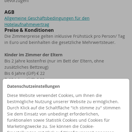
bevorzugen!
AGB
Allgemeine Geschäftsbedingungen für den
Hotelaufnahmevertrag
Preise & Konditionen
Die Zimmerpreise gelten inklusive Frühstück pro Person/ Tag
in Euro und beinhalten die gesetzliche Mehrwertsteuer.
Kinder im Zimmer der Eltern
Bis 2 Jahre kostenfrei (nur im Bett der Eltern, ohne
zusätzliches Bettzeug)
Bis 6 Jahre (Ü/F) € 22
7–12 Jahre (Ü/F) € 38
13-15 Jahre (Ü/F) € 52
Datenschutzeinstellungen
Diese Website verwendet Cookies, um Ihnen die
Aufpreis Kinder HP
bestmögliche Nutzung unserer Website zu ermöglichen.
beinhaltet eine Kuchenstunde sowie eine 2-Gang-Auswahl
Durch Klick auf die Schaltfläche "Ich stimme zu" stimmen
aus der Kinderkarte, dazu ein Getränk (0,2 l) nach Wahl.
Sie dem Einsatz von unbedingt erforderlichen,
Bis 6 Jahre € 28
funktionalen sowie Statistik Cookies und Cookies für
7 - 12 Jahre € 34
Marketingzwecke zu. Sie können die Cookie-